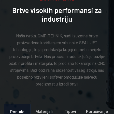
Brtve visokih performansi za
industriju
Naša tvrtka, GMP-TEHNIK, nudi izuzetne brtve
proizvedene korištenjem vrhunske SEAL-JET
tehnologije, koja predstavlja krajnji domet u svijetu
proizvodnje brtvila. Naš proces izrade uključuje pažljiv
odabir profila i materijala, te precizno tokarenje na CNC
strojevima. Bez obzira na složenost vašeg stroja, naš
posebno razvijeni softver omogućuje najveću
preciznost u izradi brtvi.
Materijali
Tipovi
Poručivanje
Ponuda