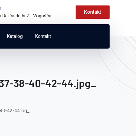
a:
Kontakt
a Delića do br.2 - Vogošća
Katalog
Kontakt
7-38-40-42-44.jpg_
0-42-44.jpg_