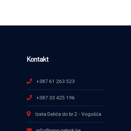
Kontakt
+387 61 263 523
+387 33 425 196
Izeta Delića do br.2 - Vogošća
info@gmp-tehnik.ba