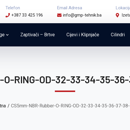
Telefon
Email Adresa
Lokacij
+387 33 425 196
info@gmp-tehnik.ba
Izet
uge
Zaptivači – Brtve
Cijevi i Klipnjače
Cilindri
O-RING-OD-32-33-34-35-36-3
tna
CS5mm-NBR-Rubber-O-RING-OD-32-33-34-35-36-37-38-4