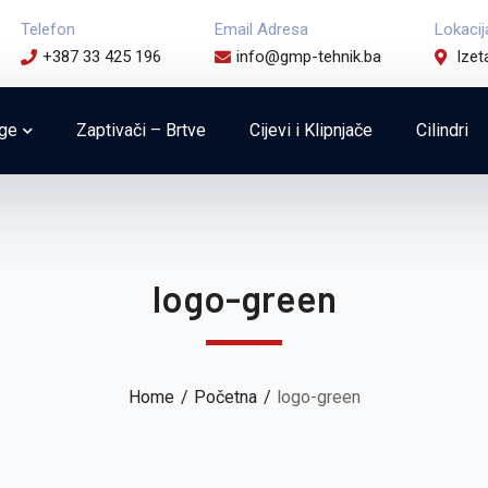
Telefon
Email Adresa
Lokacij
+387 33 425 196
info@gmp-tehnik.ba
Izet
uge
Zaptivači – Brtve
Cijevi i Klipnjače
Cilindri
logo-green
Home
Početna
logo-green