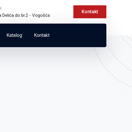
a:
Kontakt
a Delića do br.2 - Vogošća
Katalog
Kontakt